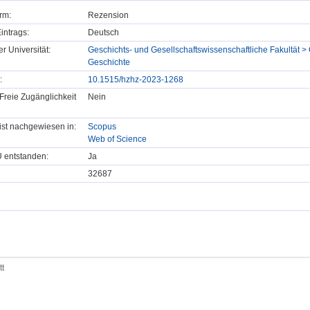
rm:
Rezension
intrags:
Deutsch
er Universität:
Geschichts- und Gesellschaftswissenschaftliche Fakultät >
Geschichte
:
10.1515/hzhz-2023-1268
Freie Zugänglichkeit
Nein
t ist nachgewiesen in:
Scopus
Web of Science
U entstanden:
Ja
32687
tt