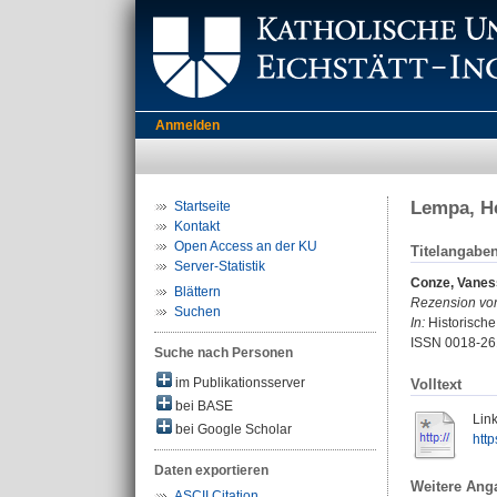
Anmelden
Lempa, He
Startseite
Kontakt
Open Access an der KU
Titelangabe
Server-Statistik
Conze, Vanes
Blättern
Rezension vo
Suchen
In:
Historische 
ISSN 0018-26
Suche nach Personen
im Publikationsserver
Volltext
bei BASE
Link
bei Google Scholar
htt
Daten exportieren
Weitere Ang
ASCII Citation