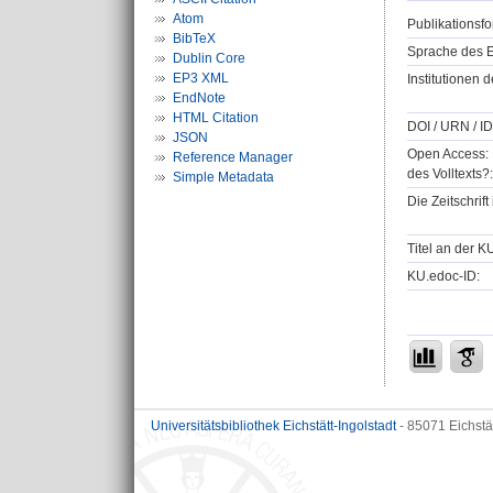
Atom
Publikationsfo
BibTeX
Sprache des E
Dublin Core
EP3 XML
Institutionen d
EndNote
HTML Citation
DOI / URN / ID
JSON
Open Access: 
Reference Manager
des Volltexts?:
Simple Metadata
Die Zeitschrif
Titel an der K
KU.edoc-ID:
Universitätsbibliothek Eichstätt-Ingolstadt
- 85071 Eichstä