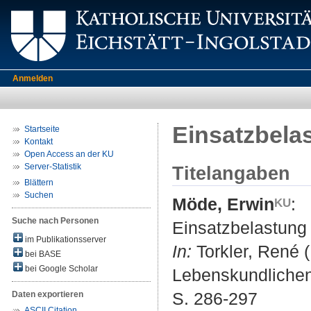
Anmelden
Einsatzbela
Startseite
Kontakt
Open Access an der KU
Server-Statistik
Titelangaben
Blättern
Suchen
Möde, Erwin
:
Suche nach Personen
Einsatzbelastung
im Publikationsserver
In:
Torkler, René 
bei BASE
bei Google Scholar
Lebenskundlichen 
S. 286-297
Daten exportieren
ASCII Citation