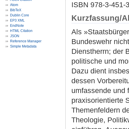
ISBN 978-3-451-
Atom
BibTeX
Dublin Core
Kurzfassung/A
EP3 XML
EndNote
Als »Staatsbürger
HTML Citation
JSON
Bundeswehr nicht 
Reference Manager
Simple Metadata
Dienstherrn; der 
politische und mo
Dazu dient insbes
dessen Vorbereit
umfassende und fa
praxisorientierte 
Themenfeldern de
Theologie, Politi