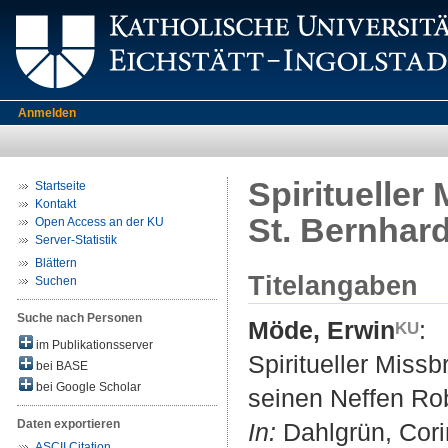
Anmelden
Spiritueller 
Startseite
Kontakt
St. Bernhard
Open Access an der KU
Server-Statistik
Blättern
Titelangaben
Suchen
Suche nach Personen
Möde, Erwin
:
im Publikationsserver
Spiritueller Missbr
bei BASE
bei Google Scholar
seinen Neffen Rob
Daten exportieren
In:
Dahlgrün, Corin
ASCII Citation