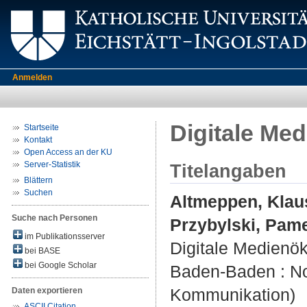
Anmelden
Digitale Me
Startseite
Kontakt
Open Access an der KU
Server-Statistik
Titelangaben
Blättern
Suchen
Altmeppen, Klau
Suche nach Personen
Przybylski, Pam
im Publikationsserver
Digitale Medienö
bei BASE
bei Google Scholar
Baden-Baden : No
Kommunikation)
Daten exportieren
ASCII Citation