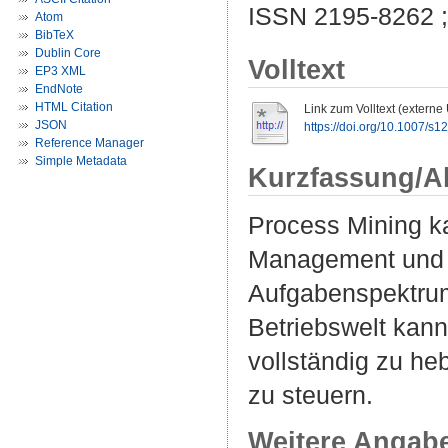
ISSN 2195-8262 
Atom
BibTeX
Dublin Core
Volltext
EP3 XML
EndNote
HTML Citation
Link zum Volltext (externe
JSON
https://doi.org/10.1007/s
Reference Manager
Simple Metadata
Kurzfassung/A
Process Mining ka
Management und G
Aufgabenspektrum 
Betriebswelt kann
vollständig zu h
zu steuern.
Weitere Angab