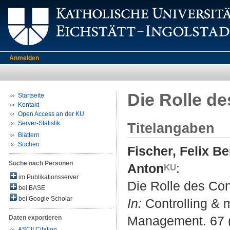
Anmelden
Die Rolle de
Startseite
Kontakt
Open Access an der KU
Server-Statistik
Titelangaben
Blättern
Suchen
Fischer, Felix B
Suche nach Personen
Anton
:
im Publikationsserver
Die Rolle des Con
bei BASE
bei Google Scholar
In:
Controlling & m
Management. 67 (2
Daten exportieren
ASCII Citation