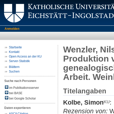
Anmelden
Wenzler, Nils
Startseite
Kontakt
Produktion 
Open Access an der KU
Server-Statistik
genealogisc
Blättern
Suchen
Arbeit. Wei
Suche nach Personen
im Publikationsserver
Titelangaben
bei BASE
bei Google Scholar
Kolbe, Simon
:
Daten exportieren
Rezension von:
We
ASCII Citation