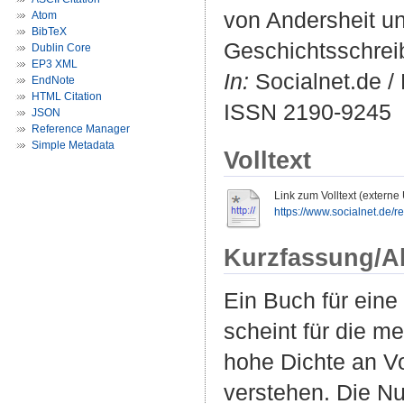
von Andersheit u
Atom
BibTeX
Geschichtsschrei
Dublin Core
EP3 XML
In:
Socialnet.de / 
EndNote
HTML Citation
ISSN 2190-9245
JSON
Reference Manager
Simple Metadata
Volltext
Link zum Volltext (externe
https://www.socialnet.de/
Kurzfassung/A
Ein Buch für eine
scheint für die m
hohe Dichte an Vo
verstehen. Die N