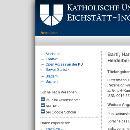
Anmelden
Bartl, Ha
Startseite
Kontakt
Heidelber
Open Access an der KU
Server-Statistik
Titelangabe
Blättern
Luttermann, 
Suchen
Rezension vo
In:
GmbH-Rundsc
Suche nach Personen
ISSN 0016-35
im Publikationsserver
Weitere Ang
bei BASE
bei Google Scholar
Publikationsfo
Sprache des E
Daten exportieren
Institutionen d
ASCII Citation