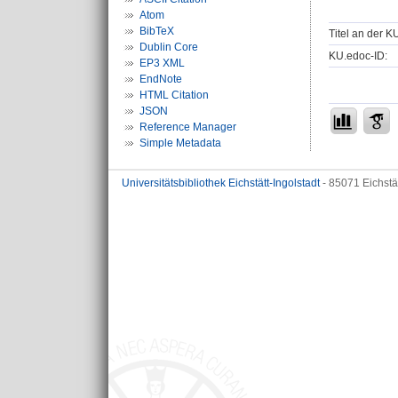
Atom
BibTeX
Titel an der K
Dublin Core
KU.edoc-ID:
EP3 XML
EndNote
HTML Citation
JSON
Reference Manager
Simple Metadata
Universitätsbibliothek Eichstätt-Ingolstadt
- 85071 Eichstä