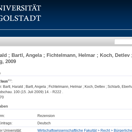
rald ; Bartl, Angela ; Fichtelmann, Helmar ; Koch, Detle
g, 2009
n
Claus
:
n:
Bartl, Harald ; Bartl, Angela ; Fichtelmann, Helmar ; Koch, Detlev ; Schlarb, Eb
hau. 100 (15. Juli 2009) 14. - R222 .
70
aben
rm:
Rezension
intrags:
Deutsch
er Universität:
Wirtschaftswissenschaftliche Fakultät > Recht > Bürgerlic