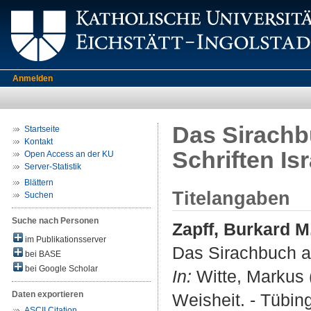
Anmelden
Das Sirachb
Startseite
Kontakt
Schriften Is
Open Access an der KU
Server-Statistik
Blättern
Titelangaben
Suchen
Suche nach Personen
Zapff, Burkard M
im Publikationsserver
Das Sirachbuch al
bei BASE
bei Google Scholar
In:
Witte, Markus 
Daten exportieren
Weisheit. - Tübin
ASCII Citation