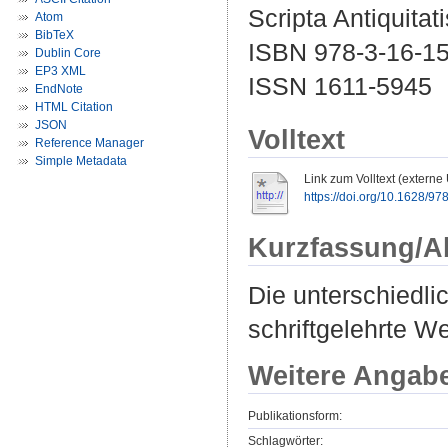
Scripta Antiquitat
Atom
BibTeX
ISBN 978-3-16-1
Dublin Core
EP3 XML
ISSN 1611-5945
EndNote
HTML Citation
JSON
Volltext
Reference Manager
Simple Metadata
Link zum Volltext (externe
https://doi.org/10.1628/9
Kurzfassung/A
Die unterschiedli
schriftgelehrte W
Weitere Angab
Publikationsform:
Schlagwörter: