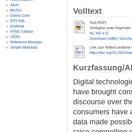
Atom
Volltext
BibTeX
Dublin Core
EP3 XML
Text (PDF)
EndNote
Verfügbar unter folgender 
HTML Citation
NC-ND 4.0)
.
JSON
Download (1MB)
|
Vorsch
Reference Manager
Simple Metadata
Link zum Volltext (externe
https://doi.org/10.1002/ma
Kurzfassung/A
Digital technolog
have brought cons
discourse over t
consumers have ar
data made possibl
raise compelling 