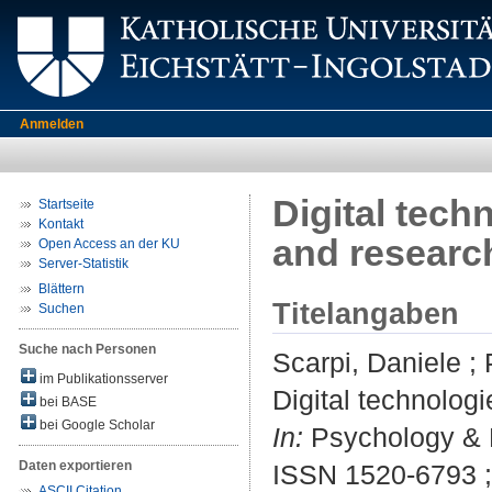
Anmelden
Digital techn
Startseite
Kontakt
and research
Open Access an der KU
Server-Statistik
Blättern
Titelangaben
Suchen
Suche nach Personen
Scarpi, Daniele
;
im Publikationsserver
Digital technologi
bei BASE
bei Google Scholar
In:
Psychology & M
Daten exportieren
ISSN 1520-6793 
ASCII Citation