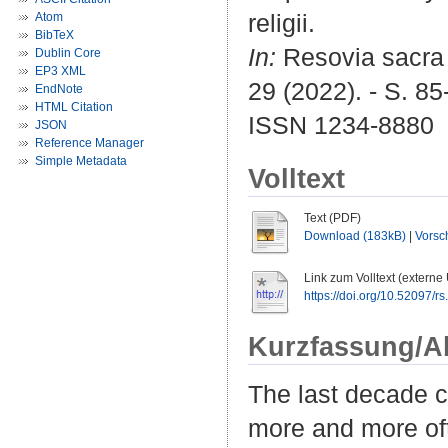
religii.
Atom
BibTeX
In:
Resovia sacra :
Dublin Core
EP3 XML
29 (2022). - S. 85
EndNote
HTML Citation
ISSN 1234-8880
JSON
Reference Manager
Simple Metadata
Volltext
Text (PDF)
Download (183kB)
|
Vorsc
Link zum Volltext (externe
https://doi.org/10.52097/r
Kurzfassung/A
The last decade c
more and more oft