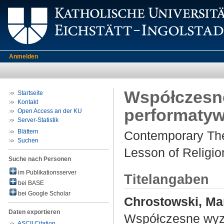
Anmelden
Współczesne
Startseite
Kontakt
performatywn
Open Access an der KU
Server-Statistik
Blättern
Contemporary The
Suchen
Lesson of Religio
Suche nach Personen
im Publikationsserver
Titelangaben
bei BASE
bei Google Scholar
Chrostowski, Ma
Daten exportieren
Współczesne wyzw
ASCII Citation