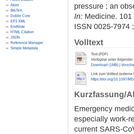
pressure ; an obs
Atom
BibTeX
In:
Medicine. 101 
Dublin Core
EP3 XML
ISSN 0025-7974 
EndNote
HTML Citation
JSON
Volltext
Reference Manager
Simple Metadata
Text (PDF)
Verfügbar unter folgender 
Download (1MB)
|
Vorsch
Link zum Volltext (externe
https://doi.org/10.1097/
Kurzfassung/A
Emergency medicin
especially work-r
current SARS-CoV