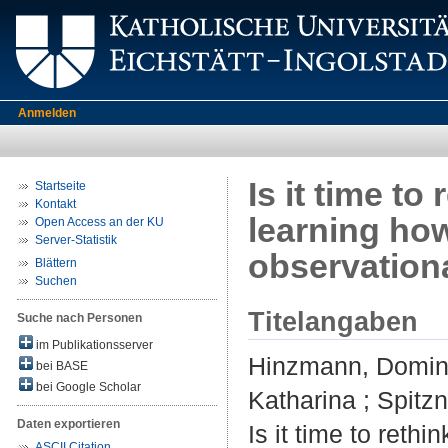
Anmelden
Is it time to
Startseite
Kontakt
learning how
Open Access an der KU
Server-Statistik
observation
Blättern
Suchen
Titelangaben
Suche nach Personen
im Publikationsserver
Hinzmann, Domin
bei BASE
bei Google Scholar
Katharina
;
Spitzn
Daten exportieren
Is it time to reth
ASCII Citation