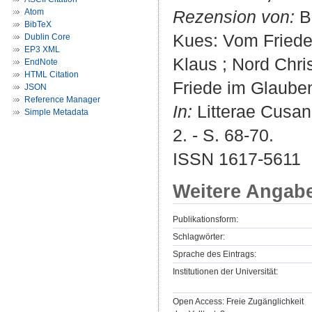
Atom
Rezension von:
Be
BibTeX
Kues: Vom Frieden
Dublin Core
EP3 XML
Klaus ; Nord Chri
EndNote
HTML Citation
Friede im Glauben
JSON
Reference Manager
In:
Litterae Cusan
Simple Metadata
2. - S. 68-70.
ISSN 1617-5611
Weitere Angab
Publikationsform:
Schlagwörter:
Sprache des Eintrags:
Institutionen der Universität:
Open Access: Freie Zugänglichkeit