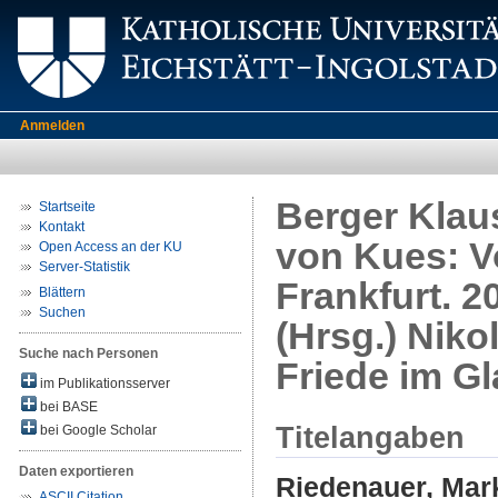
Anmelden
Berger Klaus
Startseite
Kontakt
von Kues: V
Open Access an der KU
Server-Statistik
Frankfurt. 2
Blättern
Suchen
(Hrsg.) Niko
Suche nach Personen
Friede im Gl
im Publikationsserver
bei BASE
Titelangaben
bei Google Scholar
Daten exportieren
Riedenauer, Mar
ASCII Citation