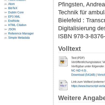
Pfingsten, Andrea 
Atom
BibTeX
Technik für ambula
Dublin Core
EP3 XML
Bielefeld : Transc
EndNote
HTML Citation
Digitalisierung d
JSON
Reference Manager
ISBN 978-3-8376-
Simple Metadata
Volltext
Text (PDF)
Veröffentlichungsstatus:
Ve
Verfügbar unter folgender 
NC-ND 4.0)
.
Download (541kB)
|
Vorsc
Link zum Volltext (externe
https://www.transcript-ver
Weitere Angab