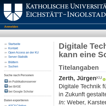
Anmelden
Digitale Tec
Startseite
Kontakt
kann eine So
Open Access an der KU
Server-Statistik
Blättern
Titelangaben
Suchen
Suche nach Personen
Zerth, Jürgen
im Publikationsserver
Digitale Technik 
bei BASE
bei Google Scholar
in Zukunft gestalt
Daten exportieren
In:
Weber, Karsten 
ASCII Citation