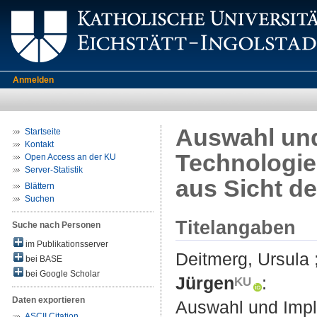
Anmelden
Auswahl und
Startseite
Kontakt
Technologie
Open Access an der KU
Server-Statistik
aus Sicht d
Blättern
Suchen
Titelangaben
Suche nach Personen
im Publikationsserver
Deitmerg, Ursula
bei BASE
bei Google Scholar
Jürgen
:
Daten exportieren
Auswahl und Impl
ASCII Citation