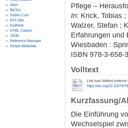
Pflege – Herausfo
Atom
BibTeX
In:
Krick, Tobias ;
Dublin Core
EP3 XML
Walzer, Stefan ; K
EndNote
HTML Citation
Erfahrungen und E
JSON
Reference Manager
Wiesbaden : Sprin
Simple Metadata
ISBN 978-3-658-3
Volltext
Link zum Volltext (externe
https://doi.org/10.1007/9
Kurzfassung/A
Die Einführung vo
Wechselspiel zwi