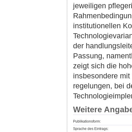
jeweiligen pflege
Rahmenbedingunge
institutionellen 
Technologievaria
der handlungsleit
Passung, namentli
zeigt sich die h
insbesondere mit 
regelungen, bei d
Technologieimple
Weitere Angab
Publikationsform:
Sprache des Eintrags: