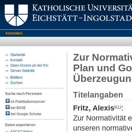
Anmelden
Zur Normativ
Startseite
Kontakt
Plan und Go
Open Access an der KU
Server-Statistik
Überzeugun
Blättern
Suchen
Titelangaben
Suche nach Personen
im Publikationsserver
Fritz, Alexis
:
bei BASE
bei Google Scholar
Zur Normativität e
Daten exportieren
unseren normati
ASCII Citation