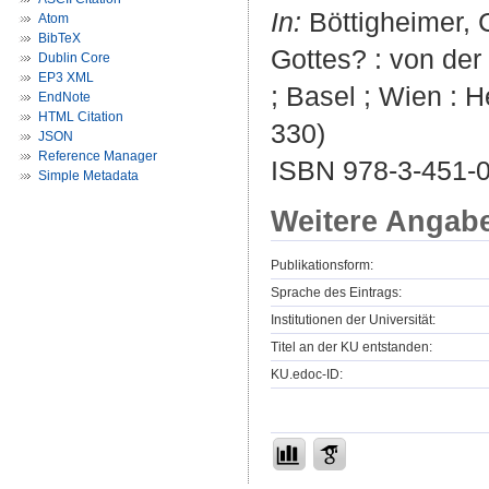
In:
Böttigheimer, Ch
Atom
BibTeX
Gottes? : von der 
Dublin Core
EP3 XML
; Basel ; Wien : H
EndNote
HTML Citation
330)
JSON
Reference Manager
ISBN 978-3-451-
Simple Metadata
Weitere Angab
Publikationsform:
Sprache des Eintrags:
Institutionen der Universität:
Titel an der KU entstanden:
KU.edoc-ID: