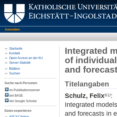
Anmelden
Integrated m
Startseite
Kontakt
of individua
Open Access an der KU
Server-Statistik
and forecas
Blättern
Suchen
Titelangaben
Suche nach Personen
im Publikationsserver
Schulz, Felix
:
bei BASE
bei Google Scholar
Integrated models 
Daten exportieren
and forecasts in 
ASCII Citation