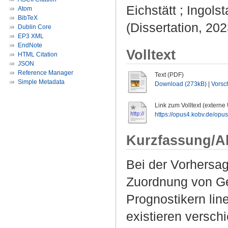
Eichstätt ; Ingolst
Atom
BibTeX
(Dissertation, 202
Dublin Core
EP3 XML
EndNote
Volltext
HTML Citation
JSON
Reference Manager
Text (PDF)
Simple Metadata
Download (273kB)
|
Vorsc
Link zum Volltext (externe
https://opus4.kobv.de/opus4
Kurzfassung/A
Bei der Vorhersa
Zuordnung von Ge
Prognostikern lin
existieren versch