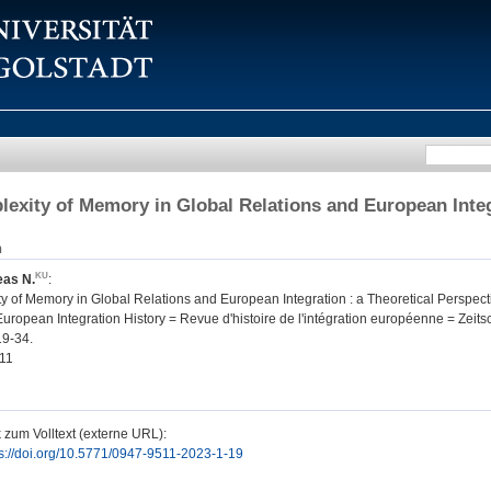
exity of Memory in Global Relations and European Integr
n
eas N.
:
 of Memory in Global Relations and European Integration : a Theoretical Perspect
uropean Integration History = Revue d'histoire de l'intégration européenne = Zeitsc
19-34.
11
 zum Volltext (externe URL):
ps://doi.org/10.5771/0947-9511-2023-1-19