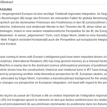
/Abstract
ASSUNG
 Vergangenheit Europas ist eine wichtige Triebkraft regionaler Integration. Im Ge
n Beziehungen (IB) lange das Erinnern als relevanten Faktor für globale Beziehunge
sächlich auf die dominanten Prämissen des Positivismus in den IB zurückzuführen un
vistische, historische und relationale Wende in den Theorien der IB, diese näher a
eitragen, indem er eine weitere metatheoretische Perspektive für die IB, die Eur
tsdenken. In seiner „allgemeinen“ Form, nach Edgar Morin, bietet es eine transdis
elt. Folglich verändert Komplexität auch die Perspektive auf europäische Integrati
hrem Kontext.
and coming to terms with Europe’s belligerent past have been important drivers of 
isciplines, International Relations (IR) has long ignored memory as a relevant factor 
e that this is mainly due to the dominant science philosophical premises of positivis
rticle shows how the constructivist, historical and relational turns in IRT have brough
rend by proposing another meta-theoretical perspective for IR, European studies, an
, advocated by Edgar Morin, it provides a transdisciplinary background for the ana
o changes our perspective on European integration, not least with regard to the pro
er les leçons du passé de l’Europe a été un moteur important de l’intégration régional
s (RI) ont longtemps ignoré la mémoire en tant que facteur pertinent pour les relatio
la est principalement dû aux prémisses dominantes du positivisme dans les théori