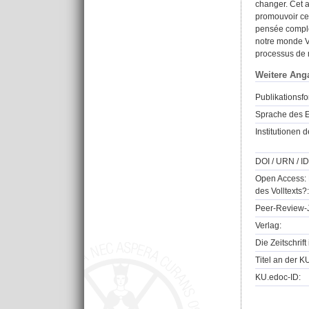
changer. Cet a
promouvoir ce
pensée complex
notre monde V
processus de 
Weitere Ang
Publikationsfo
Sprache des E
Institutionen d
DOI / URN / ID
Open Access: 
des Volltexts?:
Peer-Review-J
Verlag:
Die Zeitschrif
Titel an der K
KU.edoc-ID: