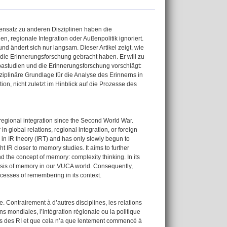
gensatz zu anderen Disziplinen haben die
n, regionale Integration oder Außenpolitik ignoriert.
d ändert sich nur langsam. Dieser Artikel zeigt, wie
n die Erinnerungsforschung gebracht haben. Er will zu
opastudien und die Erinnerungsforschung vorschlägt:
ziplinäre Grundlage für die Analyse des Erinnerns in
on, nicht zuletzt im Hinblick auf die Prozesse des
regional integration since the Second World War.
in global relations, regional integration, or foreign
m in IR theory (IRT) and has only slowly begun to
t IR closer to memory studies. It aims to further
d the concept of memory: complexity thinking. In its
lysis of memory in our VUCA world. Consequently,
cesses of remembering in its context.
e. Contrairement à d’autres disciplines, les relations
ns mondiales, l’intégration régionale ou la politique
es des RI et que cela n’a que lentement commencé à