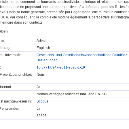
rticle montre comment les tournants constructiviste, historique et relationnel ont ra
tte tendance en proposant une autre perspective méta-théorique pour les RI, les é
e. Dans sa forme générale, préconisée par Edgar Morin, elle fournit un contexte t
UCA. Par conséquent, la complexité modifie également la perspective sur l’intég
mémoire dans son contexte.
aben
rm:
Artikel
intrags:
Englisch
er Universität:
Geschichts- und Gesellschaftswissenschaftliche Fakultät > P
Beziehungen
:
10.5771/0947-9511-2023-1-19
Freie Zugänglichkeit
Nein
ournal:
Ja
Nomos Verlagsgesellschaft mbH and Co. KG
t ist nachgewiesen in:
Scopus
U entstanden:
Ja
32303