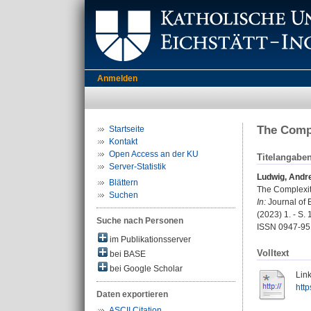
Anmelden
The Compl
Startseite
Kontakt
Open Access an der KU
Titelangabe
Server-Statistik
Ludwig, Andr
Blättern
The Complexity
Suchen
In:
Journal of E
(2023) 1. - S. 
Suche nach Personen
ISSN 0947-95
im Publikationsserver
Volltext
bei BASE
bei Google Scholar
Link
htt
Daten exportieren
ASCII Citation