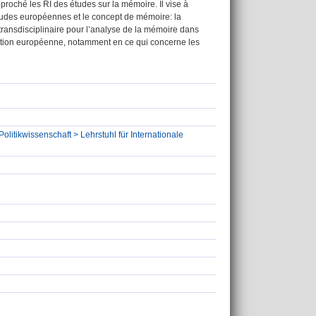
pproché les RI des études sur la mémoire. Il vise à
tudes européennes et le concept de mémoire: la
ransdisciplinaire pour l’analyse de la mémoire dans
ration européenne, notamment en ce qui concerne les
olitikwissenschaft > Lehrstuhl für Internationale