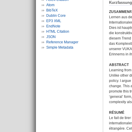
Kurzfassung
Atom
BibTeX
ZUSAMMENF
Dublin Core
Lernen aus der
EP3 XML
Internationale
EndNote
Dies ist haupt
HTML Citation
die konstrukti
JSON
diesem Trend b
Reference Manager
das Komplexitä
Simple Metadata
unserer VUKA-W
Erinnerns in i
ABSTRACT
Learning from 
Unlike other d
policy. I argu
change. This a
promote this t
‘general’ form
complexity als
RÉSUMÉ
Le fait de tir
internationale
étrangère. Ce