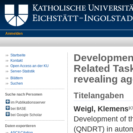
Anmelden
Development
Startseite
Kontakt
Related Tas
Open Access an der KU
Server-Statistik
revealing ag
Blättern
Suchen
Titelangaben
Suche nach Personen
im Publikationsserver
Weigl, Klemens
bei BASE
bei Google Scholar
Development of t
Daten exportieren
(QNDRT) in automa
ASCII Citation