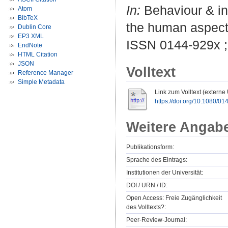
In:
Behaviour & inf
Atom
BibTeX
the human aspects
Dublin Core
EP3 XML
ISSN 0144-929x 
EndNote
HTML Citation
JSON
Volltext
Reference Manager
Simple Metadata
Link zum Volltext (externe
https://doi.org/10.1080/
Weitere Angab
Publikationsform:
Sprache des Eintrags:
Institutionen der Universität:
DOI / URN / ID:
Open Access: Freie Zugänglichkeit
des Volltexts?:
Peer-Review-Journal: