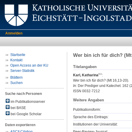
Anmelden
Wer bin ich für dich? (Mt
Startseite
Kontakt
Open Access an der KU
Titelangaben
Server-Statistik
Karl, Katharina
:
Blättern
Wer bin ich für dich? (Mt 16,13-20).
Suchen
In:
Der Prediger und Katechet. 162 (2
ISSN 0032-7212
Suche nach Personen
Weitere Angaben
im Publikationsserver
bei BASE
Publikationsform:
bei Google Scholar
Sprache des Eintrags:
Institutionen der Universität:
Daten exportieren
Peer-Review-Journal:
ASCII Citation