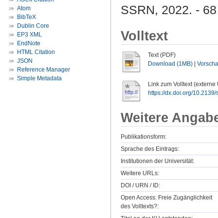
SSRN, 2022. - 68
Atom
BibTeX
Dublin Core
Volltext
EP3 XML
EndNote
HTML Citation
Text (PDF)
JSON
Download (1MB)
|
Vorsch
Reference Manager
Simple Metadata
Link zum Volltext (externe
https://dx.doi.org/10.2139
Weitere Angab
Publikationsform:
Sprache des Eintrags:
Institutionen der Universität:
Weitere URLs:
DOI / URN / ID:
Open Access: Freie Zugänglichkeit
des Volltexts?: