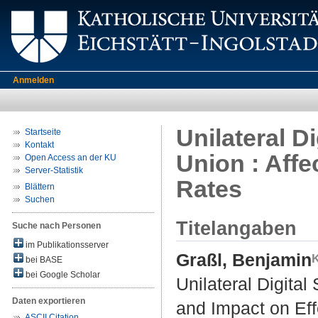
Anmelden
Unilateral D
Startseite
Kontakt
Union : Affe
Open Access an der KU
Server-Statistik
Rates
Blättern
Suchen
Titelangaben
Suche nach Personen
im Publikationsserver
Graßl, Benjamin
bei BASE
bei Google Scholar
Unilateral Digital
Daten exportieren
and Impact on Eff
ASCII Citation