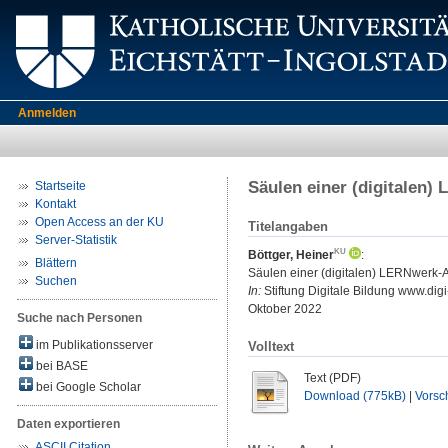
Anmelden
Säulen einer (digitalen)
Startseite
Kontakt
Open Access an der KU
Titelangaben
Server-Statistik
Böttger, Heiner
:
Blättern
Säulen einer (digitalen) LERNwerk-Ar
Suchen
In:
Stiftung Digitale Bildung www.digi
Oktober 2022
Suche nach Personen
im Publikationsserver
Volltext
bei BASE
Text (PDF)
bei Google Scholar
Download (775kB)
|
Vorsc
Daten exportieren
ASCII Citation