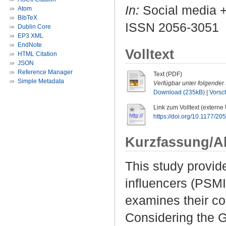
In:
Social media + 
Atom
BibTeX
ISSN 2056-3051
Dublin Core
EP3 XML
EndNote
Volltext
HTML Citation
JSON
Reference Manager
Text (PDF)
Simple Metadata
Verfügbar unter folgender 
Download (235kB)
|
Vorsc
Link zum Volltext (externe
https://doi.org/10.1177/
Kurzfassung/A
This study provide
influencers (PSMI)
examines their con
Considering the G