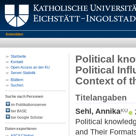
Anmelden
Political kn
Startseite
Kontakt
Political In
Open Access an der KU
Server-Statistik
Context of 
Blättern
Suchen
Titelangaben
Suche nach Personen
im Publikationsserver
Sehl, Annika
bei BASE
bei Google Scholar
Political knowledg
Daten exportieren
and Their Formats
ASCII Citation