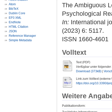
The Ambiguous Los
Atom
BibTeX
Psychological Re
Dublin Core
EP3 XML
In:
International j
EndNote
HTML Citation
(2023) 6: 5117.
JSON
Reference Manager
ISSN 1660-4601
Simple Metadata
Volltext
Text (PDF)
Verfügbar unter folgender 
Download (373kB)
|
Vorsc
Link zum Volltext (externe
https://doi.org/10.3390/ij
Weitere Angab
Publikationsform: