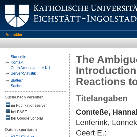
Anmelden
The Ambiguo
Startseite
Kontakt
Introduction
Open Access an der KU
Server-Statistik
Reactions t
Blättern
Suchen
Titelangaben
Suche nach Personen
im Publikationsserver
Comteße, Hanna
bei BASE
bei Google Scholar
Lenferink, Lonnek
Daten exportieren
Geert E.
:
ASCII Citation