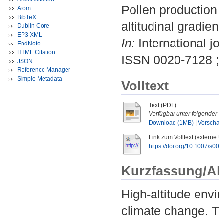
Pollen production
Atom
BibTeX
altitudinal gradie
Dublin Core
EP3 XML
In:
International j
EndNote
HTML Citation
ISSN 0020-7128 
JSON
Reference Manager
Simple Metadata
Volltext
Text (PDF)
Verfügbar unter folgender 
Download (1MB)
|
Vorsch
Link zum Volltext (externe
https://doi.org/10.1007/s
Kurzfassung/A
High-altitude envi
climate change. T