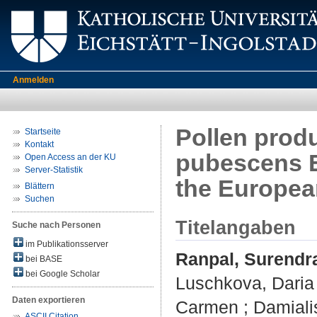
Anmelden
Pollen produ
Startseite
Kontakt
pubescens Eh
Open Access an der KU
Server-Statistik
the Europea
Blättern
Suchen
Titelangaben
Suche nach Personen
im Publikationsserver
Ranpal, Surendr
bei BASE
bei Google Scholar
Luschkova, Daria
Daten exportieren
Carmen
;
Damiali
ASCII Citation