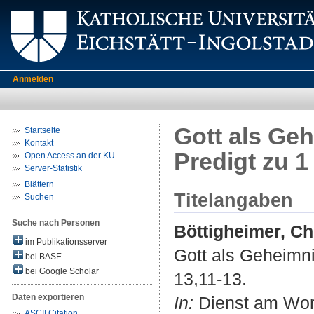
Anmelden
Gott als Ge
Startseite
Kontakt
Predigt zu 1
Open Access an der KU
Server-Statistik
Blättern
Titelangaben
Suchen
Suche nach Personen
Böttigheimer, Ch
im Publikationsserver
Gott als Geheimni
bei BASE
bei Google Scholar
13,11-13.
Daten exportieren
In:
Dienst am Wort
ASCII Citation