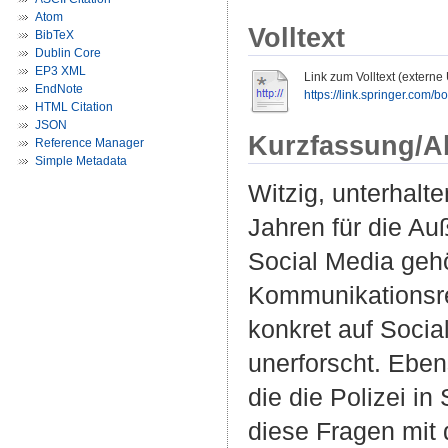
Atom
Volltext
BibTeX
Dublin Core
EP3 XML
Link zum Volltext (externe
EndNote
https://link.springer.com/
HTML Citation
JSON
Kurzfassung/A
Reference Manager
Simple Metadata
Witzig, unterhalt
Jahren für die Au
Social Media geh
Kommunikationsrep
konkret auf Socia
unerforscht. Eben
die die Polizei i
diese Fragen mit d