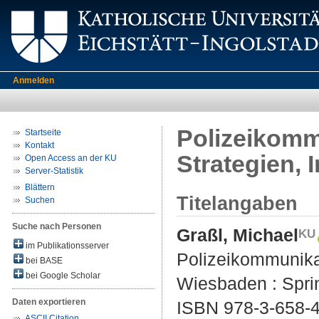
Anmelden
Polizeikommu
Startseite
Kontakt
Strategien, 
Open Access an der KU
Server-Statistik
Blättern
Titelangaben
Suchen
Suche nach Personen
Graßl, Michael
im Publikationsserver
Polizeikommunikati
bei BASE
bei Google Scholar
Wiesbaden : Sprin
Daten exportieren
ISBN 978-3-658-4
ASCII Citation