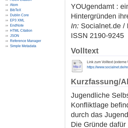
YOUgendamt : ein
Atom
BibTeX
Hintergründen ih
Dublin Core
EP3 XML
In:
Socialnet.de / 
EndNote
HTML Citation
ISSN 2190-9245
JSON
Reference Manager
Simple Metadata
Volltext
Link zum Volltext (externe
https://www.socialnet.de/
Kurzfassung/A
Jugendliche Selbs
Konfliktlage befi
durch das Jugenda
Die Gründe dafür s