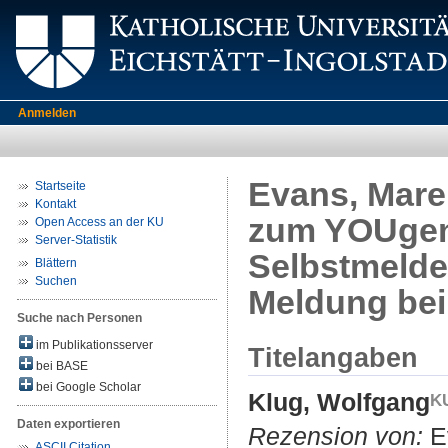
Anmelden
Evans, Mare
Startseite
Kontakt
zum YOUgend
Open Access an der KU
Server-Statistik
Selbstmelde
Blättern
Suchen
Meldung be
Suche nach Personen
im Publikationsserver
Titelangaben
bei BASE
bei Google Scholar
Klug, Wolfgang
Daten exportieren
Rezension von:
Ev
ASCII Citation