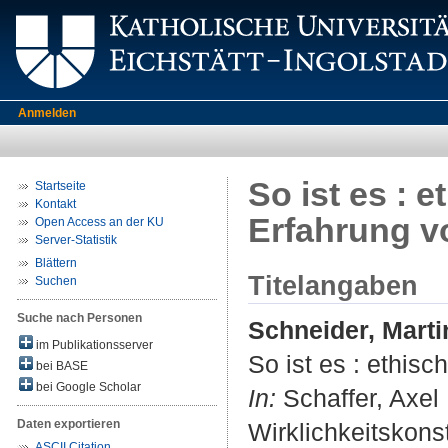
Anmelden
So ist es : 
Startseite
Kontakt
Erfahrung vo
Open Access an der KU
Server-Statistik
Blättern
Titelangaben
Suchen
Suche nach Personen
Schneider, Marti
im Publikationsserver
So ist es : ethisc
bei BASE
bei Google Scholar
In:
Schaffer, Axel 
Daten exportieren
Wirklichkeitskons
ASCII Citation