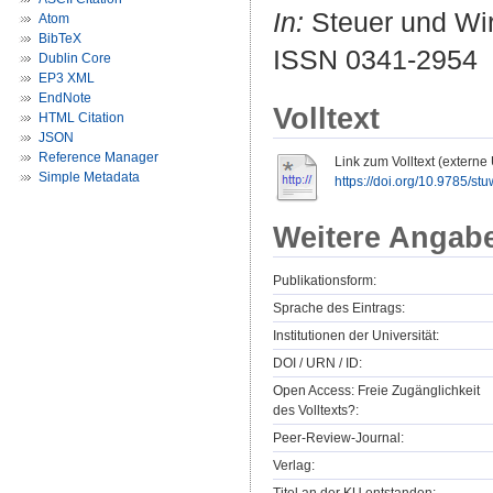
In:
Steuer und Wirt
Atom
BibTeX
ISSN 0341-2954
Dublin Core
EP3 XML
EndNote
Volltext
HTML Citation
JSON
Reference Manager
Link zum Volltext (externe
Simple Metadata
https://doi.org/10.9785/s
Weitere Angab
Publikationsform:
Sprache des Eintrags:
Institutionen der Universität:
DOI / URN / ID:
Open Access: Freie Zugänglichkeit
des Volltexts?:
Peer-Review-Journal:
Verlag: