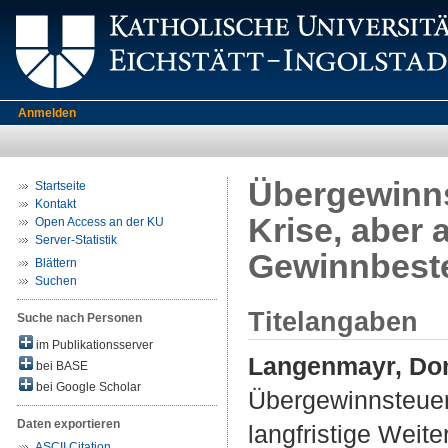
Anmelden
Übergewinns
Startseite
Kontakt
Krise, aber 
Open Access an der KU
Server-Statistik
Gewinnbeste
Blättern
Suchen
Titelangaben
Suche nach Personen
im Publikationsserver
Langenmayr, Do
bei BASE
bei Google Scholar
Übergewinnsteuern
Daten exportieren
langfristige Weit
ASCII Citation