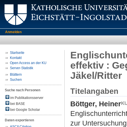
Anmelden
Englischunt
Startseite
Kontakt
effektiv : 
Open Access an der KU
Server-Statistik
Jäkel/Ritter
Blättern
Suchen
Titelangaben
Suche nach Personen
im Publikationsserver
Böttger, Heiner
bei BASE
bei Google Scholar
Englischunterrich
Daten exportieren
zur Untersuchung 
ASCII Citation