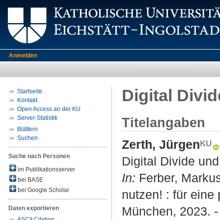
Anmelden
Digital Div
Startseite
Kontakt
Open Access an der KU
Server-Statistik
Titelangaben
Blättern
Suchen
Zerth, Jürgen
Suche nach Personen
Digital Divide u
im Publikationsserver
In:
Ferber, Markus
bei BASE
bei Google Scholar
nutzen! : für ein
München, 2023. - 
Daten exportieren
ASCII Citation