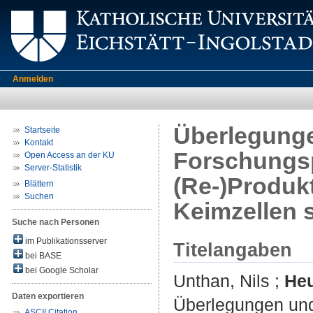
Anmelden
Überlegunge
Startseite
Kontakt
Forschungsp
Open Access an der KU
Server-Statistik
(Re-)Produkt
Blättern
Suchen
Keimzellen 
Suche nach Personen
im Publikationsserver
Titelangaben
bei BASE
bei Google Scholar
Unthan, Nils
;
Heu
Daten exportieren
Überlegungen und
ASCII Citation