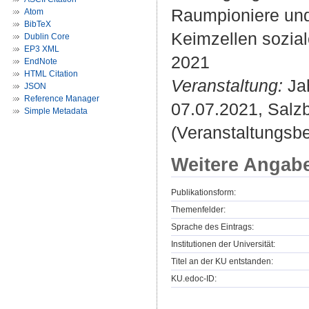
Raumpioniere und 
Atom
BibTeX
Keimzellen sozial
Dublin Core
EP3 XML
2021
EndNote
HTML Citation
Veranstaltung:
Jah
JSON
Reference Manager
07.07.2021, Salzb
Simple Metadata
(Veranstaltungsb
Weitere Angab
Publikationsform:
Themenfelder:
Sprache des Eintrags:
Institutionen der Universität:
Titel an der KU entstanden:
KU.edoc-ID: