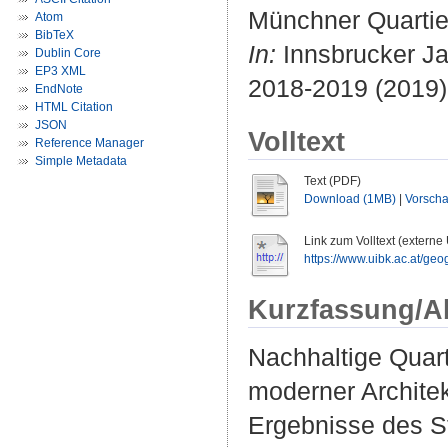
Münchner Quarti
Atom
BibTeX
In:
Innsbrucker Ja
Dublin Core
EP3 XML
2018-2019 (2019).
EndNote
HTML Citation
JSON
Volltext
Reference Manager
Simple Metadata
Text (PDF)
Download (1MB)
|
Vorsch
Link zum Volltext (externe
https://www.uibk.ac.at/geog
Kurzfassung/A
Nachhaltige Quar
moderner Architekt
Ergebnisse des St