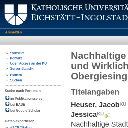
Anmelden
Nachhaltige
Startseite
Kontakt
und Wirklich
Open Access an der KU
Server-Statistik
Obergiesin
Blättern
Suchen
Titelangaben
Suche nach Personen
im Publikationsserver
Heuser, Jacob
bei BASE
bei Google Scholar
Jessica
:
Daten exportieren
Nachhaltige Stadt
ASCII Citation