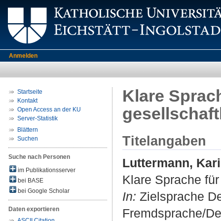
Anmelden
Klare Sprac
Startseite
Kontakt
gesellschaft
Open Access an der KU
Server-Statistik
Blättern
Titelangaben
Suchen
Suche nach Personen
Luttermann, Kar
im Publikationsserver
Klare Sprache für
bei BASE
bei Google Scholar
In:
Zielsprache Deu
Daten exportieren
Fremdsprache/Deut
ASCII Citation