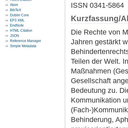
ISSN 0341-5864
Atom
BibTeX
Dublin Core
Kurzfassung/A
EP3 XML
EndNote
Die Rechte von M
HTML Citation
JSON
Jahren gestärkt 
Reference Manager
Simple Metadata
Behindertenrechts
Teilen der Welt. I
Maßnahmen (Geset
Gesellschaft ang
Bedeutung zu. Die
Kommunikation und
(Fach-)Kommunika
Behinderung, Apha