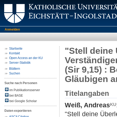
Anmelden
"Stell dein
Startseite
Kontakt
Verständigen
Open Access an der KU
Server-Statistik
(Sir 9,15) :
Blättern
Suchen
Gläubigen an
Suche nach Personen
im Publikationsserver
Titelangaben
bei BASE
bei Google Scholar
Weiß, Andreas
Daten exportieren
"Stell deine Über
ASCII Citation