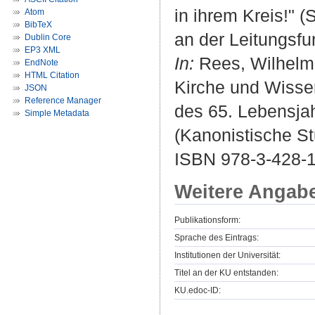
in ihrem Kreis!" (
Atom
BibTeX
an der Leitungsfun
Dublin Core
EP3 XML
In:
Rees, Wilhelm ;
EndNote
HTML Citation
Kirche und Wissens
JSON
Reference Manager
des 65. Lebensjah
Simple Metadata
(Kanonistische St
ISBN 978-3-428-
Weitere Angab
Publikationsform:
Sprache des Eintrags:
Institutionen der Universität:
Titel an der KU entstanden:
KU.edoc-ID: