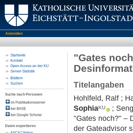
Anmelden
"Gates noch
Startseite
Kontakt
Desinformat
Open Access an der KU
Server-Statistik
Blättern
Titelangaben
Suchen
Suche nach Personen
Hohlfeld, Ralf
;
Ha
im Publikationsserver
Sophia
;
Seng
bei BASE
bei Google Scholar
"Gates noch?" – 
Daten exportieren
der Gateadvisor s
ASCII Citation