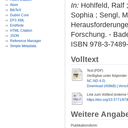
In:
Hohlfeld, Ralf 
Atom
BibTeX
Sophia ; Sengl, M
Dublin Core
EP3 XML
Herausforderungen
EndNote
HTML Citation
Forschung. - Bad
JSON
Reference Manager
ISBN 978-3-7489
Simple Metadata
Volltext
Text (PDF)
Verfügbar unter folgender 
NC-ND 4.0)
.
Download (408kB)
|
Vorsc
Link zum Volltext (externe
https://doi.org/10.5771/
Weitere Angab
Publikationsform: