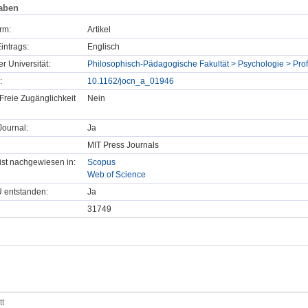
aben
rm:
Artikel
intrags:
Englisch
er Universität:
Philosophisch-Pädagogische Fakultät > Psychologie > Prof
:
10.1162/jocn_a_01946
Freie Zugänglichkeit
Nein
ournal:
Ja
MIT Press Journals
t ist nachgewiesen in:
Scopus
Web of Science
U entstanden:
Ja
31749
tt