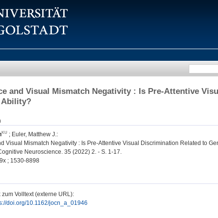
nce and Visual Mismatch Negativity : Is Pre-Attentive Vis
 Ability?
n
n
;
Euler, Matthew J.
:
nd Visual Mismatch Negativity : Is Pre-Attentive Visual Discrimination Related to Gen
Cognitive Neuroscience. 35 (2022) 2. - S. 1-17.
9x ; 1530-8898
 zum Volltext (externe URL):
ps://doi.org/10.1162/jocn_a_01946