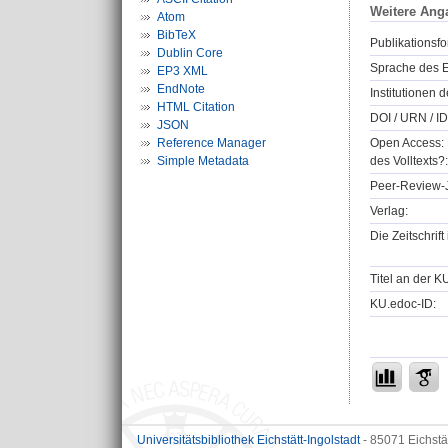
Weitere Ang
Atom
BibTeX
Publikationsfo
Dublin Core
Sprache des E
EP3 XML
EndNote
Institutionen d
HTML Citation
DOI / URN / ID
JSON
Reference Manager
Open Access: 
Simple Metadata
des Volltexts?:
Peer-Review-J
Verlag:
Die Zeitschrif
Titel an der K
KU.edoc-ID:
Universitätsbibliothek Eichstätt-Ingolstadt
- 85071 Eichstä