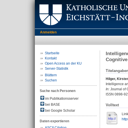
Anmelden
Intellige
Startseite
Kontakt
Cognitive
Open Access an der KU
Server-Statistik
Titelangabe
Blättern
Hilger, Kirste
Suchen
Intelligence a
In:
Journal of 
Suche nach Personen
ISSN 0898-92
im Publikationsserver
bei BASE
Volltext
bei Google Scholar
Link
htt
Daten exportieren
ASCII Citation