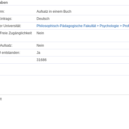
aben
rm:
Aufsatz in einem Buch
intrags:
Deutsch
er Universität:
Philosophisch-Pädagogische Fakultät > Psychologie > Prof
Freie Zugänglichkeit
Nein
Aufsatz:
Nein
U entstanden:
Ja
31686
tt