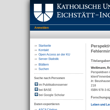
Anmelden
Perspekti
Startseite
Kontakt
Fehlermin
Open Access an der KU
Server-Statistik
Titelangabe
Blättern
Weißmann, R
Suchen
Perspektiven 
klient*innenb
Suche nach Personen
In:
Beushausen, 
im Publikationsserver
218
bei BASE
ISBN 978-3-8
bei Google Scholar
Forschungsp
Daten exportieren
Leben und Ler
ASCII Citation