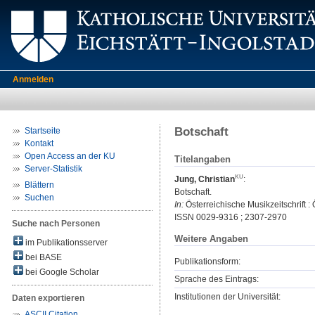
Anmelden
Botschaft
Startseite
Kontakt
Open Access an der KU
Titelangaben
Server-Statistik
Jung, Christian
:
Blättern
Botschaft.
Suchen
In:
Österreichische Musikzeitschrift :
ISSN 0029-9316 ; 2307-2970
Suche nach Personen
Weitere Angaben
im Publikationsserver
bei BASE
Publikationsform:
bei Google Scholar
Sprache des Eintrags:
Institutionen der Universität:
Daten exportieren
ASCII Citation