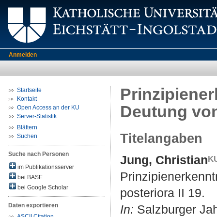
Anmelden
Prinzipiener
Startseite
Kontakt
Deutung von 
Open Access an der KU
Server-Statistik
Blättern
Titelangaben
Suchen
Suche nach Personen
Jung, Christian
im Publikationsserver
Prinzipienerkennt
bei BASE
bei Google Scholar
posteriora II 19.
Daten exportieren
In:
Salzburger Jahr
ASCII Citation