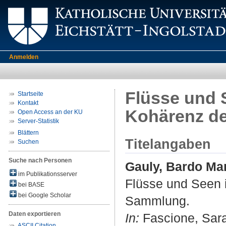
Anmelden
Flüsse und S
Startseite
Kontakt
Kohärenz d
Open Access an der KU
Server-Statistik
Blättern
Titelangaben
Suchen
Suche nach Personen
Gauly, Bardo Ma
im Publikationsserver
Flüsse und Seen i
bei BASE
bei Google Scholar
Sammlung.
Daten exportieren
In:
Fascione, Sara 
ASCII Citation