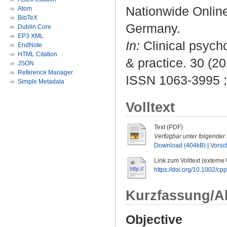
Nationwide Onlin
Atom
BibTeX
Germany.
Dublin Core
EP3 XML
In:
Clinical psycho
EndNote
HTML Citation
& practice. 30 (20
JSON
Reference Manager
ISSN 1063-3995 
Simple Metadata
Volltext
Text (PDF)
Verfügbar unter folgender 
Download (404kB)
|
Vorsc
Link zum Volltext (externe
https://doi.org/10.1002/cp
Kurzfassung/A
Objective