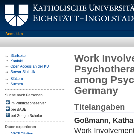
Anmelden
Work Involv
Startseite
Kontakt
Psychothera
Open Access an der KU
Server-Statistik
among Psych
Blättern
Suchen
Germany
Suche nach Personen
im Publikationsserver
Titelangaben
bei BASE
bei Google Scholar
Goßmann, Katha
Daten exportieren
Work Involvement 
ASCII Citation