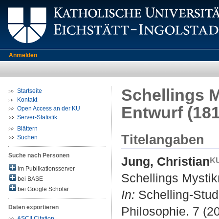
Anmelden
Schellings M
Startseite
Kontakt
Entwurf (181
Open Access an der KU
Server-Statistik
Blättern
Titelangaben
Suchen
Suche nach Personen
Jung, Christian
im Publikationsserver
Schellings Mystik
bei BASE
bei Google Scholar
In:
Schelling-Studi
Daten exportieren
Philosophie. 7 (20
ASCII Citation