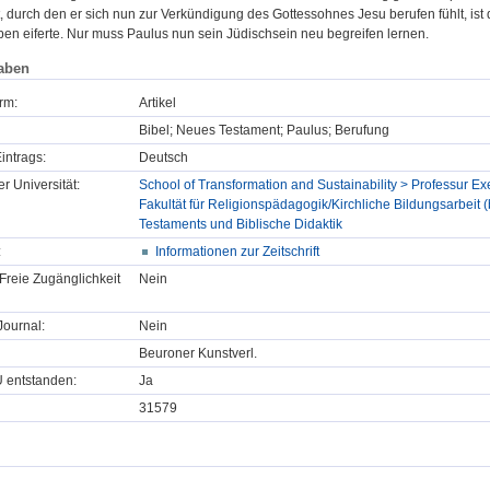
, durch den er sich nun zur Verkündigung des Gottessohnes Jesu berufen fühlt, ist d
ben eiferte. Nur muss Paulus nun sein Jüdischsein neu begreifen lernen.
aben
rm:
Artikel
Bibel; Neues Testament; Paulus; Berufung
intrags:
Deutsch
er Universität:
School of Transformation and Sustainability > Professur 
Fakultät für Religionspädagogik/Kirchliche Bildungsarbeit
Testaments und Biblische Didaktik
:
Informationen zur Zeitschrift
Freie Zugänglichkeit
Nein
ournal:
Nein
Beuroner Kunstverl.
U entstanden:
Ja
31579