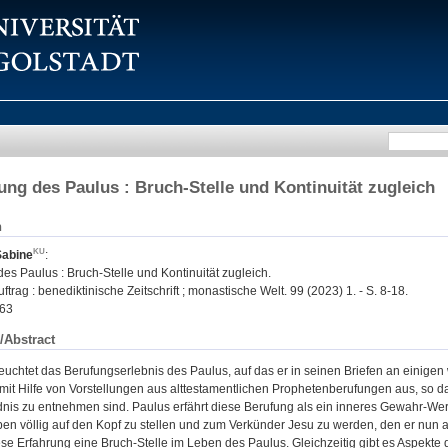
ung des Paulus : Bruch-Stelle und Kontinuität zugleich
n
Sabine
:
es Paulus : Bruch-Stelle und Kontinuität zugleich.
trag : benediktinische Zeitschrift ; monastische Welt. 99 (2023) 1. - S. 8-18.
63
/Abstract
leuchtet das Berufungserlebnis des Paulus, auf das er in seinen Briefen an einig
 mit Hilfe von Vorstellungen aus alttestamentlichen Prophetenberufungen aus, so 
dnis zu entnehmen sind. Paulus erfährt diese Berufung als ein inneres Gewahr-Werd
ben völlig auf den Kopf zu stellen und zum Verkünder Jesu zu werden, den er nun 
iese Erfahrung eine Bruch-Stelle im Leben des Paulus. Gleichzeitig gibt es Aspekte 