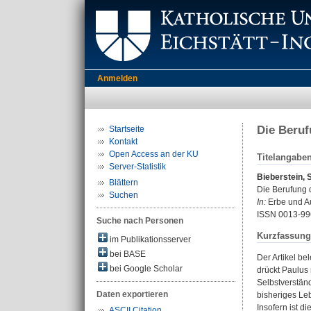
Anmelden
Die Beruf
Startseite
Kontakt
Open Access an der KU
Titelangabe
Server-Statistik
Bieberstein, 
Blättern
Die Berufung d
Suchen
In:
Erbe und Auf
ISSN 0013-99
Suche nach Personen
Kurzfassung
im Publikationsserver
bei BASE
Der Artikel be
bei Google Scholar
drückt Paulus
Selbstverstän
Daten exportieren
bisheriges Le
Insofern ist d
ASCII Citation