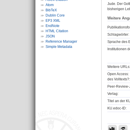
Jude. Der Gott
Atom
bisherigen Le
BibTeX
Dublin Core
Weitere Ang
EP3 XML
EndNote
Publikationsfo
HTML Citation
Schlagwörter:
JSON
Reference Manager
Sprache des E
Simple Metadata
Institutionen d
Weitere URLs
Open Access: 
des Volltexts?:
Peer-Review-J
Verlag:
Titel an der K
KU.edoc-ID: