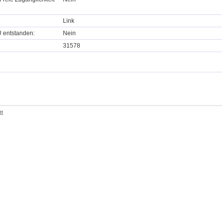
Link
U entstanden:
Nein
31578
tt