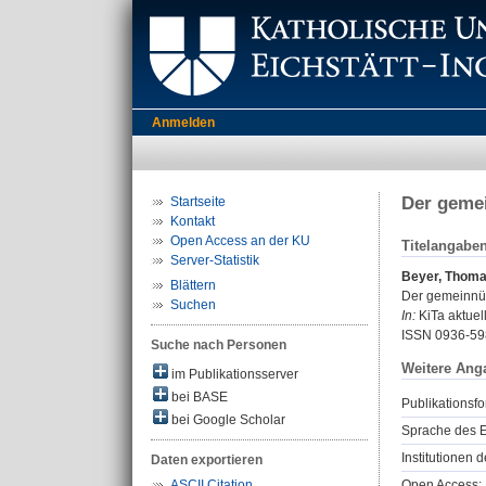
Anmelden
Der gemei
Startseite
Kontakt
Open Access an der KU
Titelangabe
Server-Statistik
Beyer, Thom
Blättern
Der gemeinnütz
Suchen
In:
KiTa aktuell
ISSN 0936-59
Suche nach Personen
Weitere Ang
im Publikationsserver
bei BASE
Publikationsfo
bei Google Scholar
Sprache des E
Institutionen d
Daten exportieren
Open Access: 
ASCII Citation