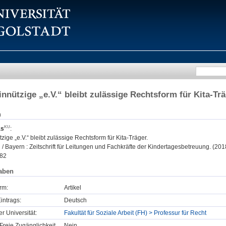
nnützige „e.V.“ bleibt zulässige Rechtsform für Kita-Tr
n
as
:
ige „e.V.“ bleibt zulässige Rechtsform für Kita-Träger.
 / Bayern : Zeitschrift für Leitungen und Fachkräfte der Kindertagesbetreuung. (2018
82
aben
rm:
Artikel
intrags:
Deutsch
er Universität:
Fakultät für Soziale Arbeit (FH) > Professur für Recht
Freie Zugänglichkeit
Nein