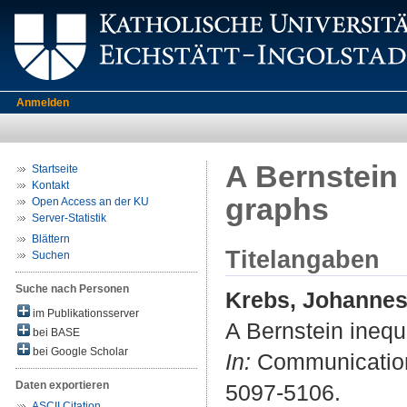
Anmelden
A Bernstein 
Startseite
Kontakt
graphs
Open Access an der KU
Server-Statistik
Blättern
Titelangaben
Suchen
Suche nach Personen
Krebs, Johanne
im Publikationsserver
A Bernstein inequ
bei BASE
bei Google Scholar
In:
Communications 
Daten exportieren
5097-5106.
ASCII Citation