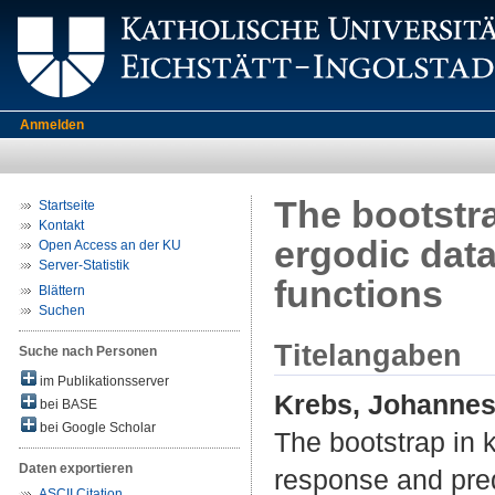
Anmelden
The bootstra
Startseite
Kontakt
ergodic dat
Open Access an der KU
Server-Statistik
functions
Blättern
Suchen
Titelangaben
Suche nach Personen
im Publikationsserver
Krebs, Johanne
bei BASE
bei Google Scholar
The bootstrap in 
Daten exportieren
response and pred
ASCII Citation