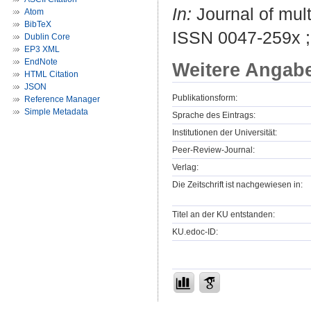
In:
Journal of mult
Atom
BibTeX
ISSN 0047-259x 
Dublin Core
EP3 XML
EndNote
Weitere Angab
HTML Citation
JSON
Publikationsform:
Reference Manager
Simple Metadata
Sprache des Eintrags:
Institutionen der Universität:
Peer-Review-Journal:
Verlag:
Die Zeitschrift ist nachgewiesen in:
Titel an der KU entstanden:
KU.edoc-ID: