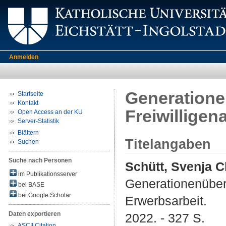
Anmelden
Generatione
Startseite
Kontakt
Freiwilligen
Open Access an der KU
Server-Statistik
Blättern
Titelangaben
Suchen
Suche nach Personen
Schütt, Svenja C
im Publikationsserver
Generationenüberg
bei BASE
bei Google Scholar
Erwerbsarbeit.
Daten exportieren
2022. - 327 S.
ASCII Citation