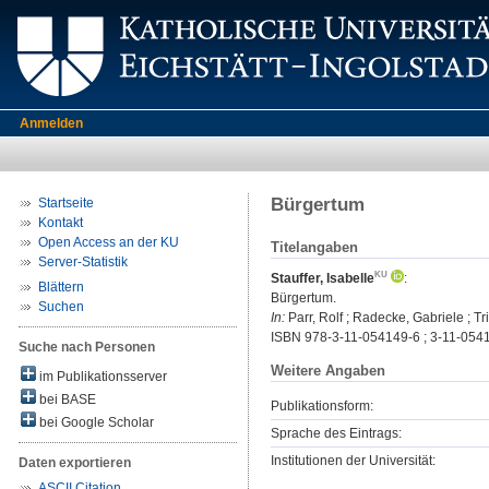
Anmelden
Bürgertum
Startseite
Kontakt
Open Access an der KU
Titelangaben
Server-Statistik
Stauffer, Isabelle
:
Blättern
Bürgertum.
Suchen
In:
Parr, Rolf ; Radecke, Gabriele ; T
ISBN 978-3-11-054149-6 ; 3-11-054
Suche nach Personen
Weitere Angaben
im Publikationsserver
bei BASE
Publikationsform:
bei Google Scholar
Sprache des Eintrags:
Institutionen der Universität:
Daten exportieren
ASCII Citation