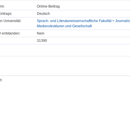
rm:
Online-Beitrag
intrags:
Deutsch
er Universität:
Sprach- und Literaturwissenschaftliche Fakultät > Journalist
Medienstrukturen und Gesellschaft
U entstanden:
Nein
31390
tt