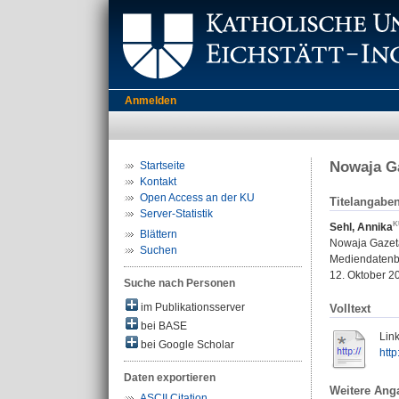
Anmelden
Nowaja G
Startseite
Kontakt
Open Access an der KU
Titelangabe
Server-Statistik
Sehl, Annika
Blättern
Nowaja Gazet
Suchen
Mediendatenba
12. Oktober 2
Suche nach Personen
im Publikationsserver
Volltext
bei BASE
Link
bei Google Scholar
htt
Daten exportieren
Weitere Ang
ASCII Citation