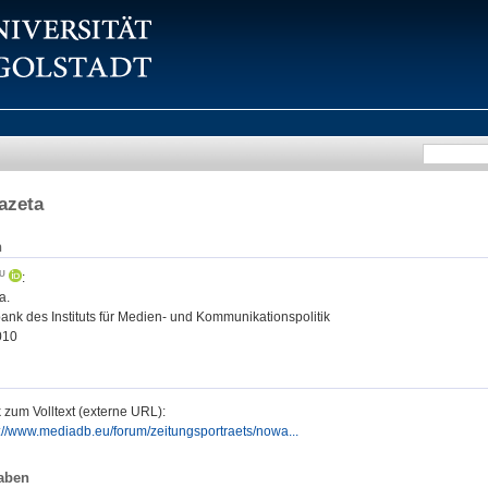
azeta
n
:
a.
nk des Instituts für Medien- und Kommunikationspolitik
010
 zum Volltext (externe URL):
p://www.mediadb.eu/forum/zeitungsportraets/nowa...
aben